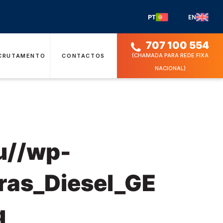
PT
EN
707 100 554
(CHAMADA PARA REDE FIXA
CRUTAMENTO
CONTACTOS
NACIONAL)
u//wp-
ras_Diesel_GE
g