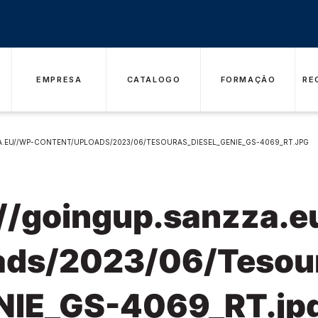
EMPRESA
CATALOGO
FORMAÇÃO
RE
A.EU//WP-CONTENT/UPLOADS/2023/06/TESOURAS_DIESEL_GENIE_GS-4069_RT.JPG
://goingup.sanzza.e
ads/2023/06/Tesou
NIE_GS-4069_RT.jp