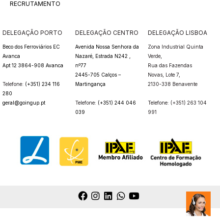
RECRUTAMENTO
DELEGAÇÃO PORTO
DELEGAÇÃO CENTRO
DELEGAÇÃO LISBOA
Beco dos Ferroviários EC
Avenida Nossa Senhora da
Zona Industrial Quinta
Avanca
Nazaré, Estrada N242 ,
Verde,
Apt 12 3864-908 Avanca
nº77
Rua das Fazendas
2445-705 Calços –
Novas,
Lote 7,
Telefone:
(+351) 234 116
Martingança
2130-338 Benavente
280
geral@goingup.pt
Telefone:
(+351) 244 046
Telefone: (+351) 263 104
039
991