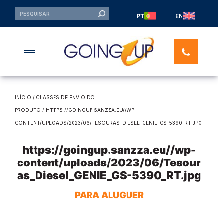
PT
EN
INÍCIO
/ CLASSES DE ENVIO DO
PRODUTO / HTTPS://GOINGUP.SANZZA.EU//WP-
CONTENT/UPLOADS/2023/06/TESOURAS_DIESEL_GENIE_GS-5390_RT.JPG
https://goingup.sanzza.eu//wp-
content/uploads/2023/06/Tesour
as_Diesel_GENIE_GS-5390_RT.jpg
PARA ALUGUER