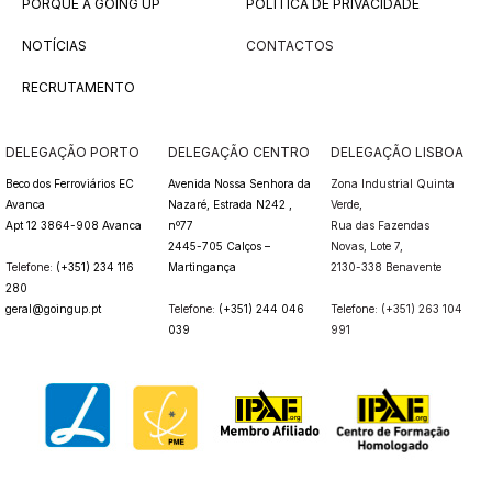
PORQUÊ A GOING UP
POLÍTICA DE PRIVACIDADE
NOTÍCIAS
CONTACTOS
RECRUTAMENTO
DELEGAÇÃO PORTO
DELEGAÇÃO CENTRO
DELEGAÇÃO LISBOA
Beco dos Ferroviários EC
Avenida Nossa Senhora da
Zona Industrial Quinta
Avanca
Nazaré, Estrada N242 ,
Verde,
Apt 12 3864-908 Avanca
nº77
Rua das Fazendas
2445-705 Calços –
Novas,
Lote 7,
Telefone:
(+351) 234 116
Martingança
2130-338 Benavente
280
geral@goingup.pt
Telefone:
(+351) 244 046
Telefone: (+351) 263 104
039
991