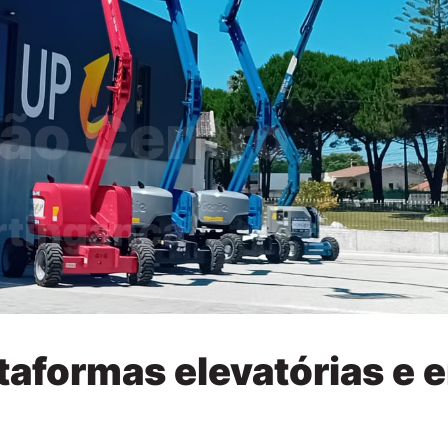
rtingança
taformas elevatórias e 