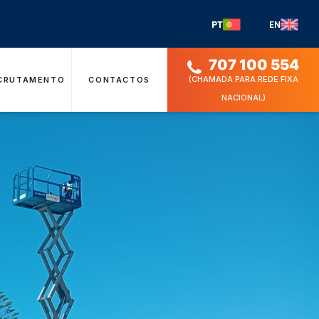
PT
EN
707 100 554
(CHAMADA PARA REDE FIXA
CRUTAMENTO
CONTACTOS
NACIONAL)