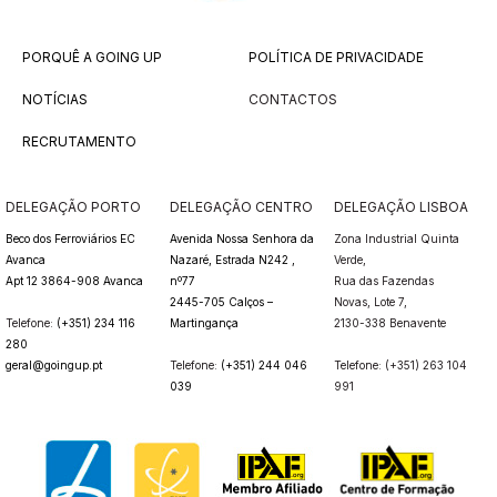
PORQUÊ A GOING UP
POLÍTICA DE PRIVACIDADE
NOTÍCIAS
CONTACTOS
RECRUTAMENTO
DELEGAÇÃO PORTO
DELEGAÇÃO CENTRO
DELEGAÇÃO LISBOA
Beco dos Ferroviários EC
Avenida Nossa Senhora da
Zona Industrial Quinta
Avanca
Nazaré, Estrada N242 ,
Verde,
Apt 12 3864-908 Avanca
nº77
Rua das Fazendas
2445-705 Calços –
Novas,
Lote 7,
Telefone:
(+351) 234 116
Martingança
2130-338 Benavente
280
geral@goingup.pt
Telefone:
(+351) 244 046
Telefone: (+351) 263 104
039
991