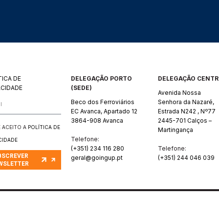
TICA DE
DELEGAÇÃO PORTO
DELEGAÇÃO CENT
ACIDADE
(SEDE)
Avenida Nossa
Beco dos Ferroviários
Senhora da Nazaré,
EC Avanca, Apartado 12
Estrada N242 , Nº77
3864-908 Avanca
2445-701 Calços –
 E ACEITO A
POLÍTICA DE
Martingança
Telefone:
CIDADE
(+351) 234 116 280
Telefone:
BSCREVER
geral@goingup.pt
(+351) 244 046 039
WSLETTER
GOING UP PORTUGAL | TODOS OS DIREITOS RESERVADOS | DEVELOPED B