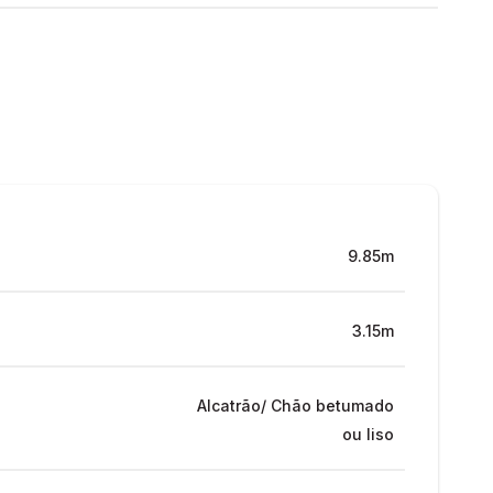
9.85m
3.15m
Alcatrão/ Chão betumado
ou liso