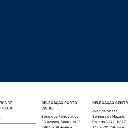
TICA DE
DELEGAÇÃO PORTO
DELEGAÇÃO CENT
ACIDADE
(SEDE)
Avenida Nossa
Beco dos Ferroviários
Senhora da Nazaré,
EC Avanca, Apartado 12
Estrada N242 , Nº77
3864-908 Avanca
2445-701 Calços –