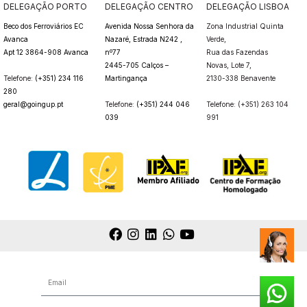
DELEGAÇÃO PORTO
DELEGAÇÃO CENTRO
DELEGAÇÃO LISBOA
Beco dos Ferroviários EC
Avenida Nossa Senhora da
Zona Industrial Quinta
Avanca
Nazaré, Estrada N242 ,
Verde,
Apt 12 3864-908 Avanca
nº77
Rua das Fazendas
2445-705 Calços –
Novas,
Lote 7,
Telefone:
(+351) 234 116
Martingança
2130-338 Benavente
280
geral@goingup.pt
Telefone:
(+351) 244 046
Telefone: (+351) 263 104
039
991