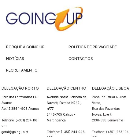
PORQUÊ A GOING UP
POLÍTICA DE PRIVACIDADE
NOTÍCIAS
CONTACTOS
RECRUTAMENTO
DELEGAÇÃO PORTO
DELEGAÇÃO CENTRO
DELEGAÇÃO LISBOA
Beco dos Ferroviários EC
Avenida Nossa Senhora da
Zona Industrial Quinta
Avanca
Nazaré, Estrada N242 ,
Verde,
Apt 12 3864-908 Avanca
nº77
Rua das Fazendas
2445-705 Calços –
Novas,
Lote 7,
Telefone:
(+351) 234 116
Martingança
2130-338 Benavente
280
geral@goingup.pt
Telefone:
(+351) 244 046
Telefone: (+351) 263 104