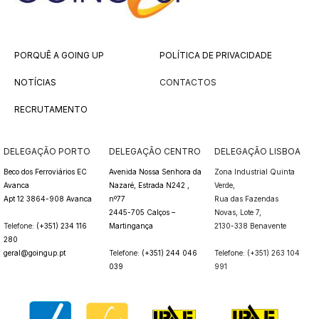
PORQUÊ A GOING UP
POLÍTICA DE PRIVACIDADE
NOTÍCIAS
CONTACTOS
RECRUTAMENTO
DELEGAÇÃO PORTO
DELEGAÇÃO CENTRO
DELEGAÇÃO LISBOA
Beco dos Ferroviários EC
Avenida Nossa Senhora da
Zona Industrial Quinta
Avanca
Nazaré, Estrada N242 ,
Verde,
Apt 12 3864-908 Avanca
nº77
Rua das Fazendas
2445-705 Calços –
Novas,
Lote 7,
Telefone:
(+351) 234 116
Martingança
2130-338 Benavente
280
geral@goingup.pt
Telefone:
(+351) 244 046
Telefone: (+351) 263 104
039
991