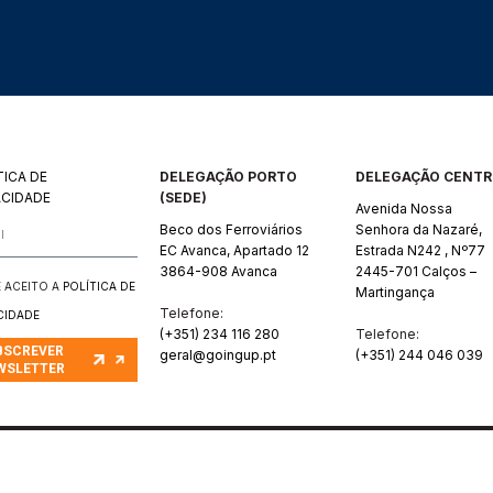
TICA DE
DELEGAÇÃO PORTO
DELEGAÇÃO CENT
ACIDADE
(SEDE)
Avenida Nossa
Beco dos Ferroviários
Senhora da Nazaré,
EC Avanca, Apartado 12
Estrada N242 , Nº77
3864-908 Avanca
2445-701 Calços –
 E ACEITO A
POLÍTICA DE
Martingança
Telefone:
CIDADE
(+351) 234 116 280
Telefone:
BSCREVER
geral@goingup.pt
(+351) 244 046 039
WSLETTER
GOING UP PORTUGAL | TODOS OS DIREITOS RESERVADOS | DEVELOPED B