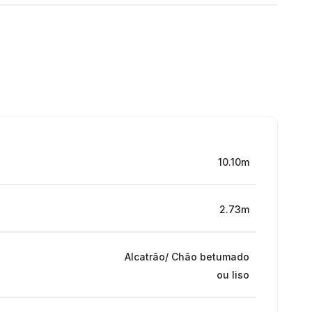
10.10m
2.73m
Alcatrão/ Chão betumado
ou liso