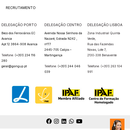
RECRUTAMENTO
DELEGAÇÃO PORTO
DELEGAÇÃO CENTRO
DELEGAÇÃO LISBOA
Beco dos Ferroviários EC
Avenida Nossa Senhora da
Zona Industrial Quinta
Avanca
Nazaré, Estrada N242 ,
Verde,
Apt 12 3864-908 Avanca
nº77
Rua das Fazendas
2445-705 Calços –
Novas,
Lote 7,
Telefone:
(+351) 234 116
Martingança
2130-338 Benavente
280
geral@goingup.pt
Telefone:
(+351) 244 046
Telefone: (+351) 263 104
039
991