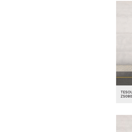
TESOU
ZS08