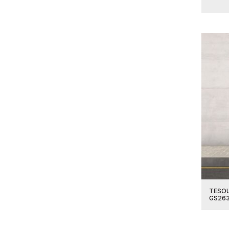
TESOU
GS26