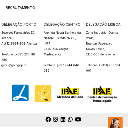
RECRUTAMENTO
DELEGAÇÃO PORTO
DELEGAÇÃO CENTRO
DELEGAÇÃO LISBOA
Beco dos Ferroviários EC
Avenida Nossa Senhora da
Zona Industrial Quinta
Avanca
Nazaré, Estrada N242 ,
Verde,
Apt 12 3864-908 Avanca
nº77
Rua das Fazendas
2445-705 Calços –
Novas,
Lote 7,
Telefone:
(+351) 234 116
Martingança
2130-338 Benavente
280
geral@goingup.pt
Telefone:
(+351) 244 046
Telefone: (+351) 263 104
039
991