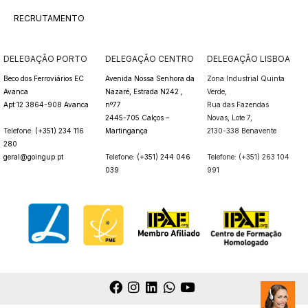
RECRUTAMENTO
DELEGAÇÃO PORTO
DELEGAÇÃO CENTRO
DELEGAÇÃO LISBOA
Beco dos Ferroviários EC
Avenida Nossa Senhora da
Zona Industrial Quinta
Avanca
Nazaré, Estrada N242 ,
Verde,
Apt 12 3864-908 Avanca
nº77
Rua das Fazendas
2445-705 Calços –
Novas,
Lote 7,
Telefone:
(+351) 234 116
Martingança
2130-338 Benavente
280
geral@goingup.pt
Telefone:
(+351) 244 046
Telefone: (+351) 263 104
039
991