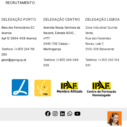
RECRUTAMENTO
DELEGAÇÃO PORTO
DELEGAÇÃO CENTRO
DELEGAÇÃO LISBOA
Beco dos Ferroviários EC
Avenida Nossa Senhora da
Zona Industrial Quinta
Avanca
Nazaré, Estrada N242 ,
Verde,
Apt 12 3864-908 Avanca
nº77
Rua das Fazendas
2445-705 Calços –
Novas,
Lote 7,
Telefone:
(+351) 234 116
Martingança
2130-338 Benavente
280
geral@goingup.pt
Telefone:
(+351) 244 046
Telefone: (+351) 263 104
039
991