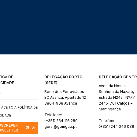
TICA DE
DELEGAÇÃO PORTO
DELEGAÇÃO CENT
ACIDADE
(SEDE)
Avenida Nossa
Beco dos Ferroviários
Senhora da Nazaré,
EC Avanca, Apartado 12
Estrada N242 , Nº77
3864-908 Avanca
2445-701 Calços –
 E ACEITO A
POLÍTICA DE
Martingança
Telefone:
CIDADE
(+351) 234 116 280
Telefone:
BSCREVER
geral@goingup.pt
(+351) 244 046 039
WSLETTER