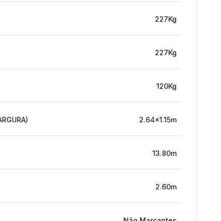
227Kg
227Kg
120Kg
ARGURA)
2.64x1.15m
13.80m
2.60m
Não Marcantes