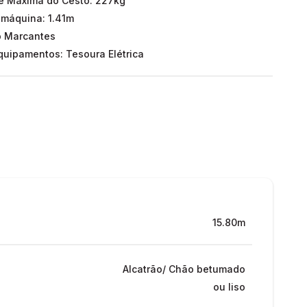
 Máxima do Cesto: 227kg
 máquina: 1.41m
o Marcantes
uipamentos: Tesoura Elétrica
15.80m
Alcatrão/ Chão betumado
ou liso