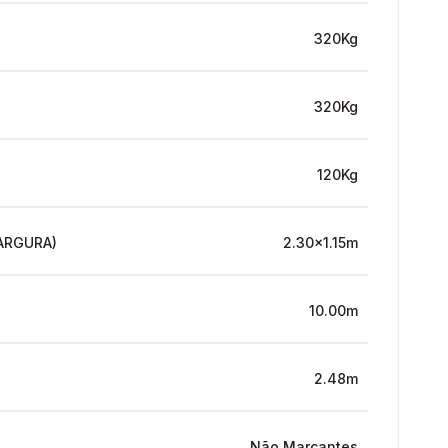
320Kg
320Kg
120Kg
ARGURA)
2.30x1.15m
10.00m
2.48m
Não Marcantes