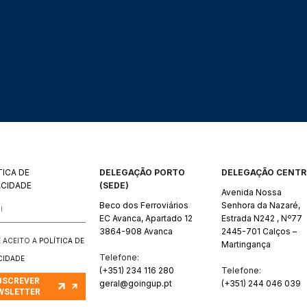
TICA DE
DELEGAÇÃO PORTO
DELEGAÇÃO CENT
ACIDADE
(SEDE)
Avenida Nossa
Beco dos Ferroviários
Senhora da Nazaré,
EC Avanca, Apartado 12
Estrada N242 , Nº77
3864-908 Avanca
2445-701 Calços –
 E ACEITO A
POLÍTICA DE
Martingança
Telefone:
CIDADE
(+351) 234 116 280
Telefone:
BSCREVER
geral@goingup.pt
(+351) 244 046 039
WSLETTER