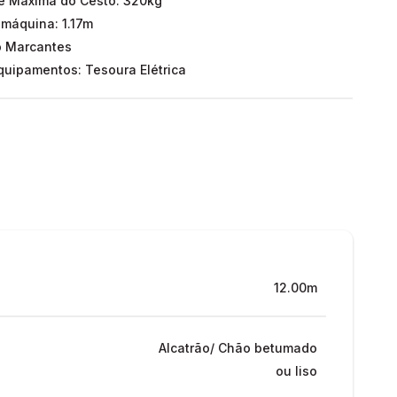
 Máxima do Cesto: 320kg
 máquina: 1.17m
o Marcantes
uipamentos: Tesoura Elétrica
12.00m
Alcatrão/ Chão betumado
ou liso